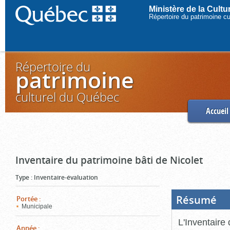
Ministère de la Cult
Répertoire du patrimoine c
Répertoire du
patrimoine
culturel du Québec
Accueil
Inventaire du patrimoine bâti de Nicolet
Type
:
Inventaire-évaluation
Résumé
(Boi
Portée
:
ouve
Municipale
cliq
pou
L'Inventaire 
ferm
Année
: