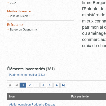
firme Berger
2014
l'Entente de 
Maître d'oeuvre
:
ministère de
Ville de Nicolet
mieux connaît
Exécutant
:
patrimonial d
Bergeron Gagnon inc.
ou aménagés 
commerciaux, 
croix de che
Éléments inventoriés (381)
Patrimoine immobilier (381)
Page
(page
Page
Page
Page
Page
1
Première
2
Page
3
4
5
Page
Dernière
actuelle)
page
précédente
suivante
page
Nom
Fait partie de
Atelier et maison Rodolphe-Duguay