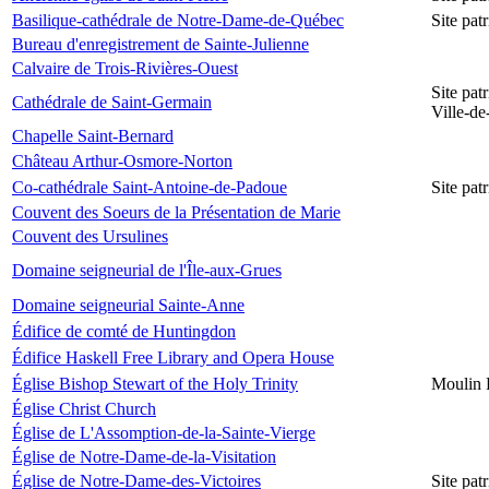
Basilique-cathédrale de Notre-Dame-de-Québec
Site pa
Bureau d'enregistrement de Sainte-Julienne
Calvaire de Trois-Rivières-Ouest
Site pat
Cathédrale de Saint-Germain
Ville-d
Chapelle Saint-Bernard
Château Arthur-Osmore-Norton
Co-cathédrale Saint-Antoine-de-Padoue
Site pat
Couvent des Soeurs de la Présentation de Marie
Couvent des Ursulines
Domaine seigneurial de l'Île-aux-Grues
Domaine seigneurial Sainte-Anne
Édifice de comté de Huntingdon
Édifice Haskell Free Library and Opera House
Église Bishop Stewart of the Holy Trinity
Moulin 
Église Christ Church
Église de L'Assomption-de-la-Sainte-Vierge
Église de Notre-Dame-de-la-Visitation
Église de Notre-Dame-des-Victoires
Site pat