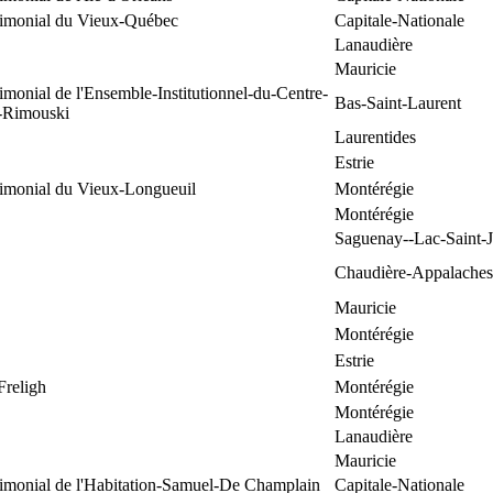
trimonial du Vieux-Québec
Capitale-Nationale
Lanaudière
Mauricie
rimonial de l'Ensemble-Institutionnel-du-Centre-
Bas-Saint-Laurent
e-Rimouski
Laurentides
Estrie
rimonial du Vieux-Longueuil
Montérégie
Montérégie
Saguenay--Lac-Saint-
Chaudière-Appalaches
Mauricie
Montérégie
Estrie
Freligh
Montérégie
Montérégie
Lanaudière
Mauricie
rimonial de l'Habitation-Samuel-De Champlain
Capitale-Nationale