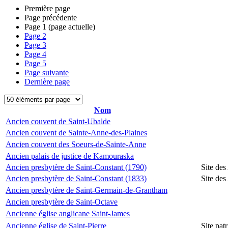
Première page
Page précédente
Page
1
(page actuelle)
Page
2
Page
3
Page
4
Page
5
Page suivante
Dernière page
Nom
Ancien couvent de Saint-Ubalde
Ancien couvent de Sainte-Anne-des-Plaines
Ancien couvent des Soeurs-de-Sainte-Anne
Ancien palais de justice de Kamouraska
Ancien presbytère de Saint-Constant (1790)
Site des
Ancien presbytère de Saint-Constant (1833)
Site des
Ancien presbytère de Saint-Germain-de-Grantham
Ancien presbytère de Saint-Octave
Ancienne église anglicane Saint-James
Ancienne église de Saint-Pierre
Site pat