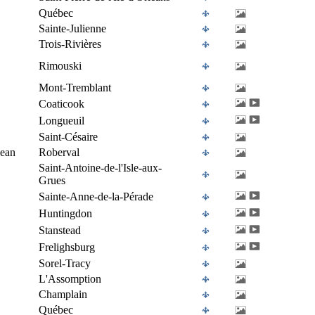
Québec
Sainte-Julienne
Trois-Rivières
Rimouski
Mont-Tremblant
Coaticook
Longueuil
Saint-Césaire
Jean
Roberval
Saint-Antoine-de-l'Isle-aux-
Grues
Sainte-Anne-de-la-Pérade
Huntingdon
Stanstead
Frelighsburg
Sorel-Tracy
L'Assomption
Champlain
Québec