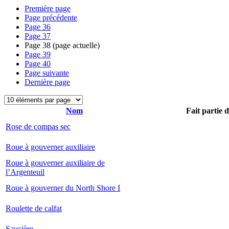
Première page
Page précédente
Page
36
Page
37
Page
38
(page actuelle)
Page
39
Page
40
Page suivante
Dernière page
Nom
Fait partie 
Rose de compas sec
Roue à gouverner auxiliaire
Roue à gouverner auxiliaire de
l’Argenteuil
Roue à gouverner du North Shore I
Roulette de calfat
Saucière