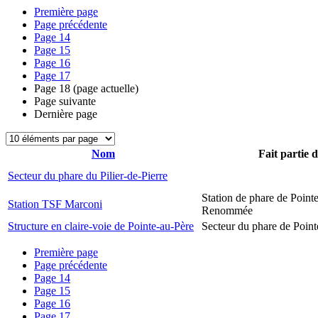
Première page
Page précédente
Page
14
Page
15
Page
16
Page
17
Page
18
(page actuelle)
Page suivante
Dernière page
Nom
Fait partie 
Secteur du phare du Pilier-de-Pierre
Station de phare de Pointe
Station TSF Marconi
Renommée
Structure en claire-voie de Pointe-au-Père
Secteur du phare de Point
Première page
Page précédente
Page
14
Page
15
Page
16
Page
17