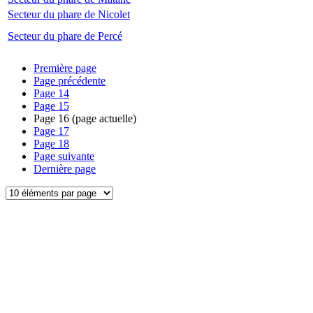
Secteur du phare de Nicolet
Secteur du phare de Percé
Première page
Page précédente
Page
14
Page
15
Page
16
(page actuelle)
Page
17
Page
18
Page suivante
Dernière page