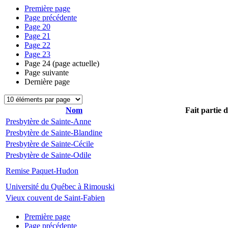
Première page
Page précédente
Page
20
Page
21
Page
22
Page
23
Page
24
(page actuelle)
Page suivante
Dernière page
Nom
Fait partie 
Presbytère de Sainte-Anne
Presbytère de Sainte-Blandine
Presbytère de Sainte-Cécile
Presbytère de Sainte-Odile
Remise Paquet-Hudon
Université du Québec à Rimouski
Vieux couvent de Saint-Fabien
Première page
Page précédente