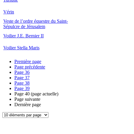
Vérin
Veste de l’ordre équestre du Saint-
Sépulcre de Jérusalem
Voilier J.E. Bernier II
Voilier Stella Maris
Première page
Page précédente
Page
36
Page
37
Page
38
Page
39
Page
40
(page actuelle)
Page suivante
Dernière page