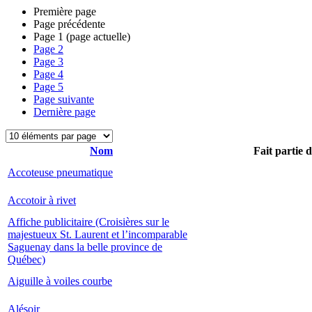
Première page
Page précédente
Page
1
(page actuelle)
Page
2
Page
3
Page
4
Page
5
Page suivante
Dernière page
Nom
Fait partie 
Accoteuse pneumatique
Accotoir à rivet
Affiche publicitaire (Croisières sur le
majestueux St. Laurent et l’incomparable
Saguenay dans la belle province de
Québec)
Aiguille à voiles courbe
Alésoir