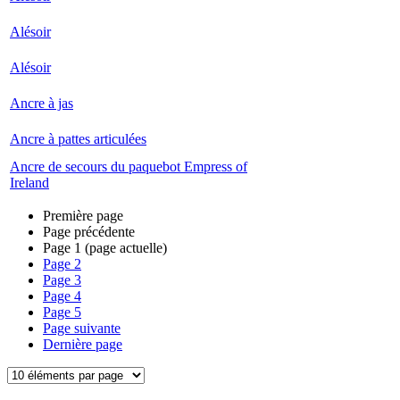
Alésoir
Alésoir
Ancre à jas
Ancre à pattes articulées
Ancre de secours du paquebot Empress of
Ireland
Première page
Page précédente
Page
1
(page actuelle)
Page
2
Page
3
Page
4
Page
5
Page suivante
Dernière page