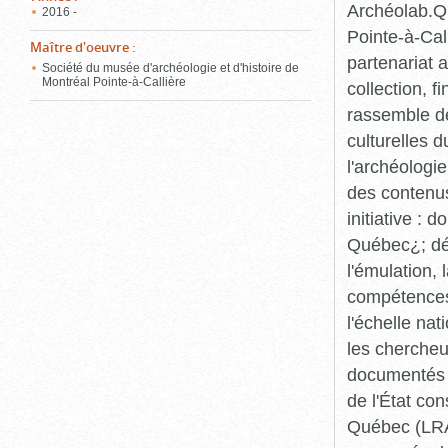
Archéolab.Qu
2016 -
Pointe-à-Call
Maître d'oeuvre
:
partenariat 
Société du musée d'archéologie et d'histoire de
Montréal Pointe-à-Callière
collection, 
rassemble de
culturelles d
l'archéologi
des contenus 
initiative :
Québec¿; dév
l'émulation,
compétences¿
l'échelle na
les chercheur
documentés p
de l'État co
Québec (LRAQ