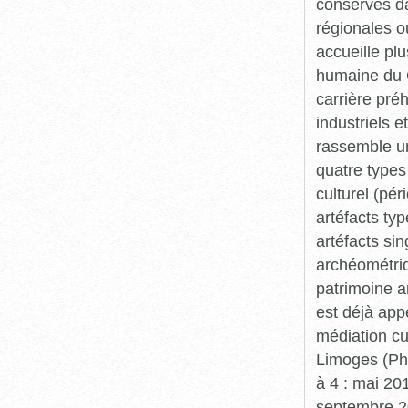
conservés da
régionales o
accueille plu
humaine du Q
carrière pré
industriels e
rassemble un
quatre types 
culturel (pér
artéfacts ty
artéfacts si
archéométriq
patrimoine a
est déjà app
médiation cu
Limoges (Pha
à 4 : mai 20
septembre 20