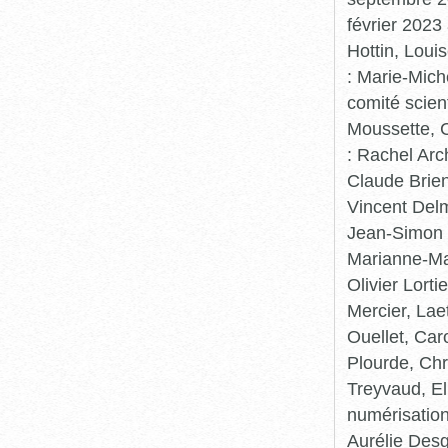
février 2023
Hottin, Loui
: Marie-Mic
comité scient
Moussette, C
: Rachel Arc
Claude Brie
Vincent Delm
Jean-Simon 
Marianne-Mar
Olivier Lort
Mercier, Lae
Ouellet, Car
Plourde, Chr
Treyvaud, El
numérisation
Aurélie Desg