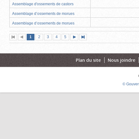
Assemblage d'ossements de castors
Assemblage d’ossements de morues
Assemblage d’ossements de morues
Page
(page
Page
Page
Page
Page
1
Première
2
Page
3
4
5
Page
Dernière
actuelle)
page
précédente
suivante
page
Plan du site
Nous joindre
© Gouver