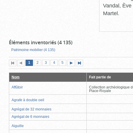
Vandal, Ève 
Martel.
Éléments inventoriés (4 135)
Patrimoine mobilier (4 135)
Page
(page
Page
Page
Page
Page
1
Première
2
Page
3
4
5
Page
Dernière
actuelle)
page
précédente
suivante
page
Nom
Fait partie de
Affûtoir
Collection archéologique d
Place-Royale
Agrafe à double oeil
Agrégat de 32 monnaies
Agrégat de 6 monnaies
Aiguille