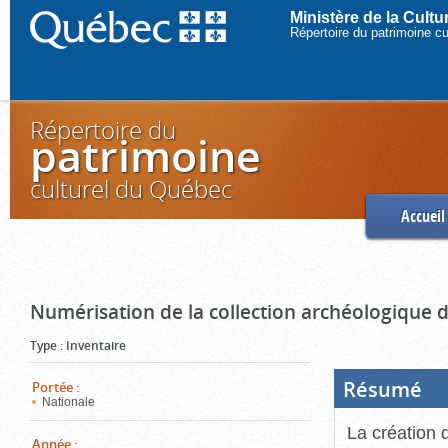
Ministère de la Cult
Répertoire du patrimoine c
Répertoire du
patrimoine
culturel du Québec
Accueil
Numérisation de la collection archéologique 
Type
:
Inventaire
Résumé
(Boi
Portée
:
ouve
Nationale
cliq
pou
La création 
ferm
Année
: