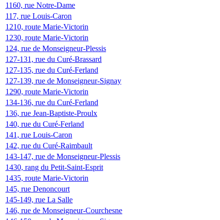
1160, rue Notre-Dame
117, rue Louis-Caron
1210, route Marie-Victorin
1230, route Marie-Victorin
124, rue de Monseigneur-Plessis
127-131, rue du Curé-Brassard
127-135, rue du Curé-Ferland
127-139, rue de Monseigneur-Signay
1290, route Marie-Victorin
134-136, rue du Curé-Ferland
136, rue Jean-Baptiste-Proulx
140, rue du Curé-Ferland
141, rue Louis-Caron
142, rue du Curé-Raimbault
143-147, rue de Monseigneur-Plessis
1430, rang du Petit-Saint-Esprit
1435, route Marie-Victorin
145, rue Denoncourt
145-149, rue La Salle
146, rue de Monseigneur-Courchesne