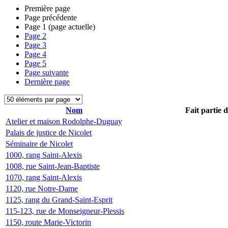
Première page
Page précédente
Page
1
(page actuelle)
Page
2
Page
3
Page
4
Page
5
Page suivante
Dernière page
Nom
Fait partie 
Atelier et maison Rodolphe-Duguay
Palais de justice de Nicolet
Séminaire de Nicolet
1000, rang Saint-Alexis
1008, rue Saint-Jean-Baptiste
1070, rang Saint-Alexis
1120, rue Notre-Dame
1125, rang du Grand-Saint-Esprit
115-123, rue de Monseigneur-Plessis
1150, route Marie-Victorin