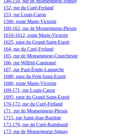
146-150, rue de Monseigneur-Signay
152, rue du Curé-Ferland
153, rue Louis-Caron
1580, route Marie-Victorin
160-162, rue de Monseigneur-Plessis
1610-1612, route Marie-Victorin
1625, rang du Grand-Saint-Esprit
164, rue du Curé-Ferland
165, rue de Monseigneur-Courchesne
166, rue Wilfrid-Camirand
167, rue Paul-Émile-Lamarche
1680, rang du Petit-Saint-Esprit
1680, route Marie-Victorin
169-171, rue Louis-Caron
1695, rang du Grand-Saint-Esprit
170-172, rue du Curé-Ferland
171, rue de Monseigneur-Plessis
1715, rue Saint-Jean-Baptiste
172-176, rue du Curé-Raimbault
173, rue de Monseigneur-Signay