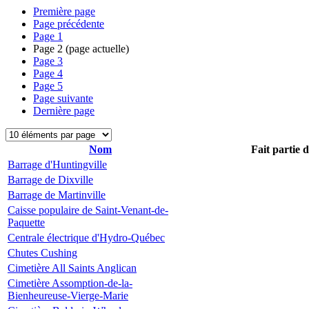
Première page
Page précédente
Page
1
Page
2
(page actuelle)
Page
3
Page
4
Page
5
Page suivante
Dernière page
Nom
Fait partie 
Barrage d'Huntingville
Barrage de Dixville
Barrage de Martinville
Caisse populaire de Saint-Venant-de-
Paquette
Centrale électrique d'Hydro-Québec
Chutes Cushing
Cimetière All Saints Anglican
Cimetière Assomption-de-la-
Bienheureuse-Vierge-Marie