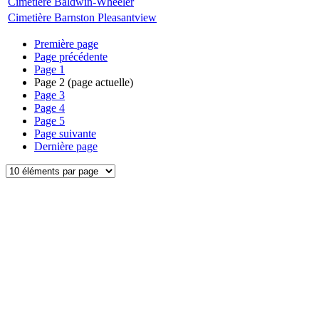
Cimetière Baldwin-Wheeler
Cimetière Barnston Pleasantview
Première page
Page précédente
Page
1
Page
2
(page actuelle)
Page
3
Page
4
Page
5
Page suivante
Dernière page