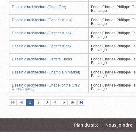
Dessin d'architecture (Calorifère)
Fonds Charles-Philippe-Fe
Baillairgé
Dessin d'architecture (Carter's Kiosk)
Fonds Charles-Philippe-Fe
Baillairgé
Dessin d'architecture (Carter's Kiosk)
Fonds Charles-Philippe-Fe
Baillairgé
Dessin d'architecture (Carter's Kiosk)
Fonds Charles-Philippe-Fe
Baillairgé
Dessin d'architecture (Carters Kiosk)
Fonds Charles-Philippe-Fe
Baillairgé
Dessin d'architecture (Champlain Market)
Fonds Charles-Philippe-Fe
Baillairgé
Dessin d'architecture (Chapel of the Grey
Fonds Charles-Philippe-Fe
Nuns Asylum)
Baillairgé
Page
(page
Page
Page
Page
Page
1
Première
2
Page
3
4
5
Page
Dernière
actuelle)
page
précédente
suivante
page
Plan du site
Nous joindre