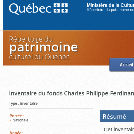
Ministère de la Cult
Répertoire du patrimoine c
Répertoire du
patrimoine
culturel du Québec
Accueil
Inventaire du fonds Charles-Philippe-Ferdinan
Type
:
Inventaire
Résumé
(Boi
Portée
:
ouve
Nationale
cliq
pou
Cet inventai
ferm
Année
: