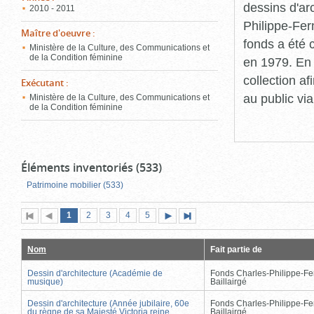
dessins d'ar
2010 - 2011
Philippe-Fer
Maître d'oeuvre
:
fonds a été c
Ministère de la Culture, des Communications et
de la Condition féminine
en 1979. En 
collection a
Exécutant
:
au public vi
Ministère de la Culture, des Communications et
de la Condition féminine
Éléments inventoriés (533)
Patrimoine mobilier (533)
Page
(page
Page
Page
Page
Page
1
Première
2
Page
3
4
5
Page
Dernière
actuelle)
page
précédente
suivante
page
Nom
Fait partie de
Dessin d'architecture (Académie de
Fonds Charles-Philippe-Fe
musique)
Baillairgé
Dessin d'architecture (Année jubilaire, 60e
Fonds Charles-Philippe-Fe
du règne de sa Majesté Victoria reine
Baillairgé