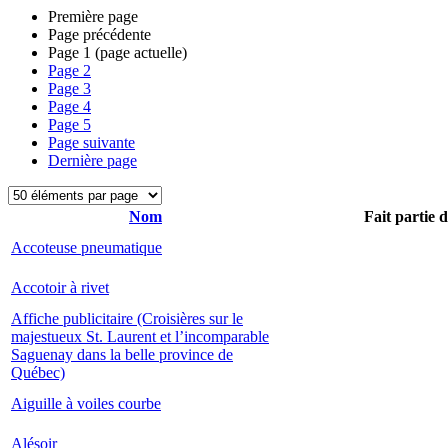
Première page
Page précédente
Page
1
(page actuelle)
Page
2
Page
3
Page
4
Page
5
Page suivante
Dernière page
Nom
Fait partie 
Accoteuse pneumatique
Accotoir à rivet
Affiche publicitaire (Croisières sur le
majestueux St. Laurent et l’incomparable
Saguenay dans la belle province de
Québec)
Aiguille à voiles courbe
Alésoir