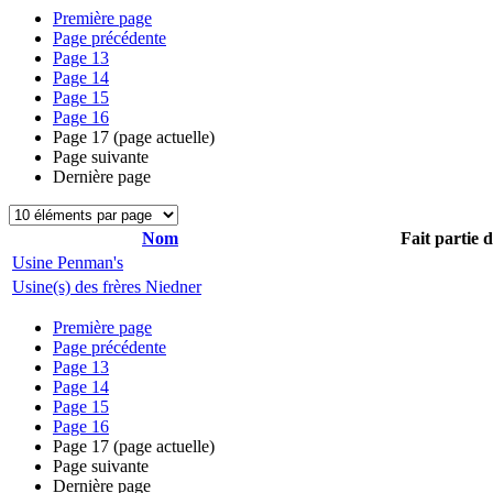
Première page
Page précédente
Page
13
Page
14
Page
15
Page
16
Page
17
(page actuelle)
Page suivante
Dernière page
Nom
Fait partie 
Usine Penman's
Usine(s) des frères Niedner
Première page
Page précédente
Page
13
Page
14
Page
15
Page
16
Page
17
(page actuelle)
Page suivante
Dernière page