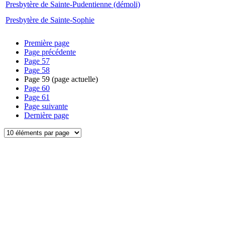
Presbytère de Sainte-Pudentienne (démoli)
Presbytère de Sainte-Sophie
Première page
Page précédente
Page
57
Page
58
Page
59
(page actuelle)
Page
60
Page
61
Page suivante
Dernière page