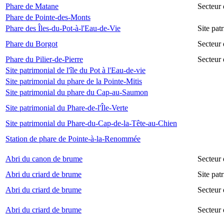
Phare de Matane
Secteur
Phare de Pointe-des-Monts
Phare des Îles-du-Pot-à-l'Eau-de-Vie
Site pat
Phare du Borgot
Secteur
Phare du Pilier-de-Pierre
Secteur 
Site patrimonial de l'île du Pot à l'Eau-de-vie
Site patrimonial du phare de la Pointe-Mitis
Site patrimonial du phare du Cap-au-Saumon
Site patrimonial du Phare-de-l'Île-Verte
Site patrimonial du Phare-du-Cap-de-la-Tête-au-Chien
Station de phare de Pointe-à-la-Renommée
Abri du canon de brume
Secteur
Abri du criard de brume
Site pa
Abri du criard de brume
Secteur
Abri du criard de brume
Secteur