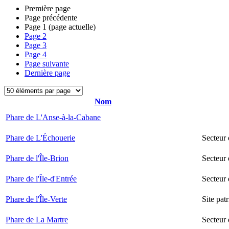
Première page
Page précédente
Page
1
(page actuelle)
Page
2
Page
3
Page
4
Page suivante
Dernière page
Nom
Phare de L'Anse-à-la-Cabane
Phare de L'Échouerie
Secteur
Phare de l'Île-Brion
Secteur 
Phare de l'Île-d'Entrée
Secteur 
Phare de l'Île-Verte
Site pat
Phare de La Martre
Secteur 