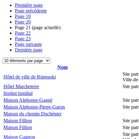
Première page
Page précédente
Page
19
Page
20
Page
21
(page actuelle)
Page
22
Page
23
Page suivante
Dernière page
Nom
Site pat
Hôtel de ville de Rimouski
Ville-d
Hôtel Marcheterre
Site pa
Institut familial
Maison Alphonse-Gagné
Site pa
Maison Alphonse-Pierre-Garon
Site pa
Maison du chemin Duchénier
Maison Fillion
Site pa
Maison Fillion
Site pa
Site pat
Maison Gagnon