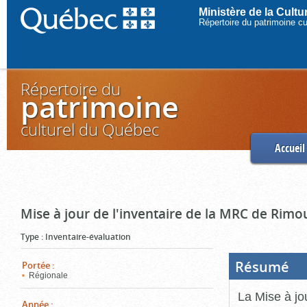
Ministère de la Cult
Répertoire du patrimoine c
Répertoire du
patrimoine
culturel du Québec
Accueil
Mise à jour de l'inventaire de la MRC de Rimo
Type
:
Inventaire-évaluation
Résumé
(Boi
Portée
:
ouve
Régionale
cliq
pou
La Mise à jo
ferm
Année
: