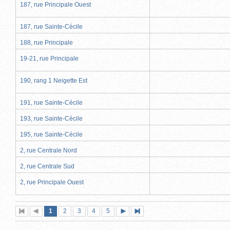
187, rue Principale Ouest
187, rue Sainte-Cécile
188, rue Principale
19-21, rue Principale
190, rang 1 Neigette Est
191, rue Sainte-Cécile
193, rue Sainte-Cécile
195, rue Sainte-Cécile
2, rue Centrale Nord
2, rue Centrale Sud
2, rue Principale Ouest
Page
(page
Page
Page
Page
Page
1
Première
2
Page
3
4
5
Page
Dernière
actuelle)
page
précédente
suivante
page