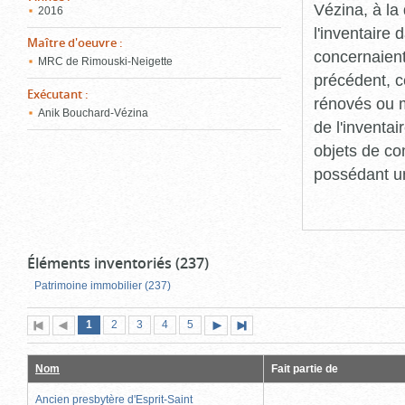
Vézina, à l
2016
l'inventaire
Maître d'oeuvre
:
concernaient
MRC de Rimouski-Neigette
précédent, c
Exécutant
:
rénovés ou m
Anik Bouchard-Vézina
de l'inventa
objets de co
possédant un
Éléments inventoriés (237)
Patrimoine immobilier (237)
Page
(page
Page
Page
Page
Page
1
Première
2
Page
3
4
5
Page
Dernière
actuelle)
page
précédente
suivante
page
Nom
Fait partie de
Ancien presbytère d'Esprit-Saint