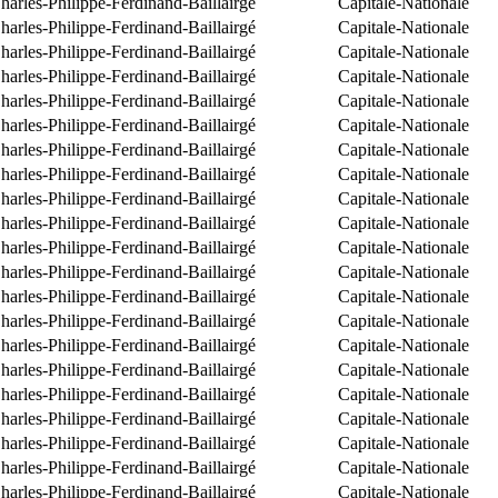
arles-Philippe-Ferdinand-Baillairgé
Capitale-Nationale
arles-Philippe-Ferdinand-Baillairgé
Capitale-Nationale
arles-Philippe-Ferdinand-Baillairgé
Capitale-Nationale
arles-Philippe-Ferdinand-Baillairgé
Capitale-Nationale
arles-Philippe-Ferdinand-Baillairgé
Capitale-Nationale
arles-Philippe-Ferdinand-Baillairgé
Capitale-Nationale
arles-Philippe-Ferdinand-Baillairgé
Capitale-Nationale
arles-Philippe-Ferdinand-Baillairgé
Capitale-Nationale
arles-Philippe-Ferdinand-Baillairgé
Capitale-Nationale
arles-Philippe-Ferdinand-Baillairgé
Capitale-Nationale
arles-Philippe-Ferdinand-Baillairgé
Capitale-Nationale
arles-Philippe-Ferdinand-Baillairgé
Capitale-Nationale
arles-Philippe-Ferdinand-Baillairgé
Capitale-Nationale
arles-Philippe-Ferdinand-Baillairgé
Capitale-Nationale
arles-Philippe-Ferdinand-Baillairgé
Capitale-Nationale
arles-Philippe-Ferdinand-Baillairgé
Capitale-Nationale
arles-Philippe-Ferdinand-Baillairgé
Capitale-Nationale
arles-Philippe-Ferdinand-Baillairgé
Capitale-Nationale
arles-Philippe-Ferdinand-Baillairgé
Capitale-Nationale
arles-Philippe-Ferdinand-Baillairgé
Capitale-Nationale
arles-Philippe-Ferdinand-Baillairgé
Capitale-Nationale