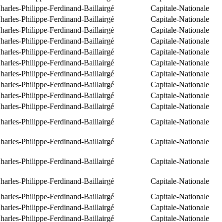
arles-Philippe-Ferdinand-Baillairgé
Capitale-Nationale
arles-Philippe-Ferdinand-Baillairgé
Capitale-Nationale
arles-Philippe-Ferdinand-Baillairgé
Capitale-Nationale
arles-Philippe-Ferdinand-Baillairgé
Capitale-Nationale
arles-Philippe-Ferdinand-Baillairgé
Capitale-Nationale
arles-Philippe-Ferdinand-Baillairgé
Capitale-Nationale
arles-Philippe-Ferdinand-Baillairgé
Capitale-Nationale
arles-Philippe-Ferdinand-Baillairgé
Capitale-Nationale
arles-Philippe-Ferdinand-Baillairgé
Capitale-Nationale
arles-Philippe-Ferdinand-Baillairgé
Capitale-Nationale
arles-Philippe-Ferdinand-Baillairgé
Capitale-Nationale
arles-Philippe-Ferdinand-Baillairgé
Capitale-Nationale
arles-Philippe-Ferdinand-Baillairgé
Capitale-Nationale
arles-Philippe-Ferdinand-Baillairgé
Capitale-Nationale
arles-Philippe-Ferdinand-Baillairgé
Capitale-Nationale
arles-Philippe-Ferdinand-Baillairgé
Capitale-Nationale
arles-Philippe-Ferdinand-Baillairgé
Capitale-Nationale