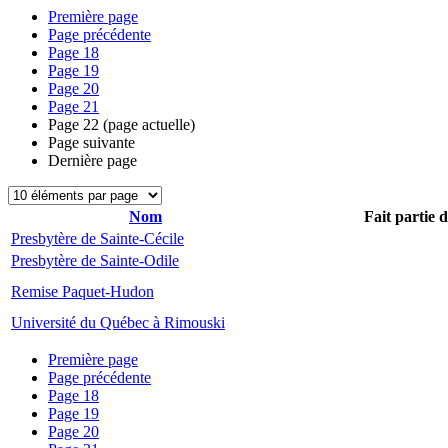
Première page
Page précédente
Page
18
Page
19
Page
20
Page
21
Page
22
(page actuelle)
Page suivante
Dernière page
Nom
Fait partie 
Presbytère de Sainte-Cécile
Presbytère de Sainte-Odile
Remise Paquet-Hudon
Université du Québec à Rimouski
Première page
Page précédente
Page
18
Page
19
Page
20