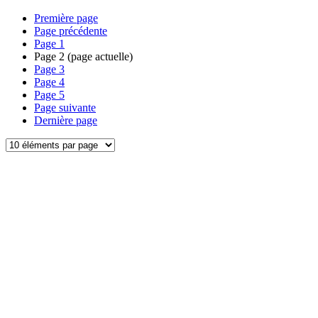
Première page
Page précédente
Page
1
Page
2
(page actuelle)
Page
3
Page
4
Page
5
Page suivante
Dernière page