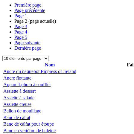
Première page
Page précédente
Page
1
Page
2
(page actuelle)
Page
3
Page
4
Page
5
Page suivante
Dernière page
Nom
Fai
Ancre du paquebot Empress of Ireland
Ancre flottante
Appareil-photo à soufflet
Assiette à dessert
Assiette à salade
Assiette creuse
Ballon de mouillage
Banc de calfat
Banc de calfat pour étoupe
Banc en vertèbre de baleine