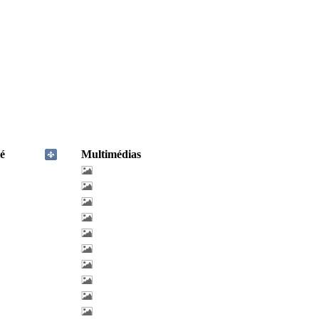
é
Multimédias