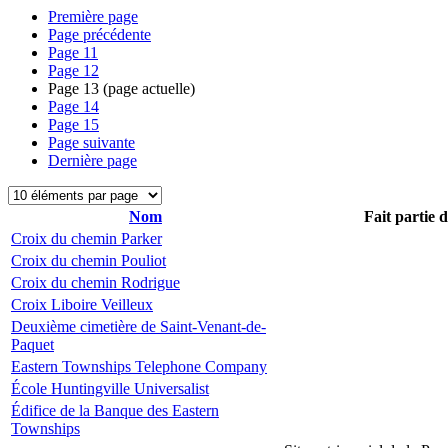
Première page
Page précédente
Page
11
Page
12
Page
13
(page actuelle)
Page
14
Page
15
Page suivante
Dernière page
Nom
Fait partie 
Croix du chemin Parker
Croix du chemin Pouliot
Croix du chemin Rodrigue
Croix Liboire Veilleux
Deuxième cimetière de Saint-Venant-de-
Paquet
Eastern Townships Telephone Company
École Huntingville Universalist
Édifice de la Banque des Eastern
Townships