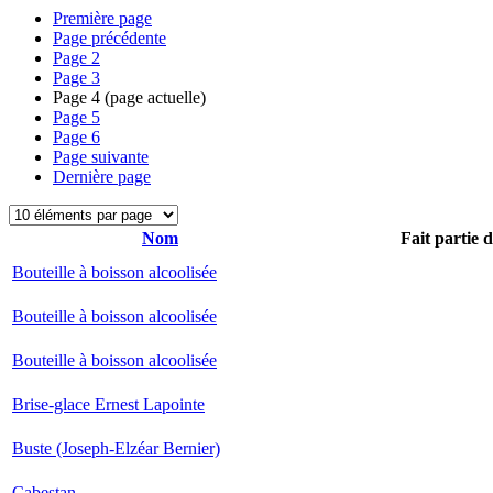
Première page
Page précédente
Page
2
Page
3
Page
4
(page actuelle)
Page
5
Page
6
Page suivante
Dernière page
Nom
Fait partie 
Bouteille à boisson alcoolisée
Bouteille à boisson alcoolisée
Bouteille à boisson alcoolisée
Brise-glace Ernest Lapointe
Buste (Joseph-Elzéar Bernier)
Cabestan