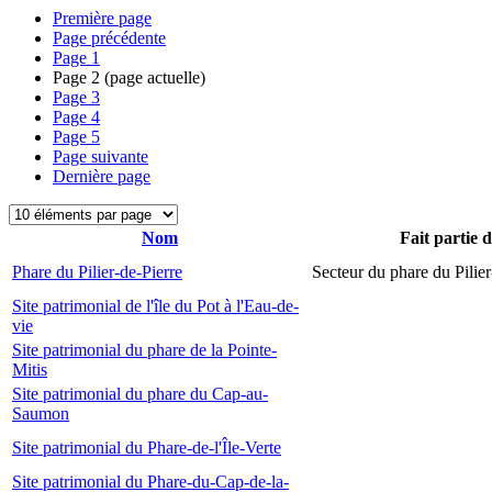
Première page
Page précédente
Page
1
Page
2
(page actuelle)
Page
3
Page
4
Page
5
Page suivante
Dernière page
Nom
Fait partie 
Phare du Pilier-de-Pierre
Secteur du phare du Pilier
Site patrimonial de l'île du Pot à l'Eau-de-
vie
Site patrimonial du phare de la Pointe-
Mitis
Site patrimonial du phare du Cap-au-
Saumon
Site patrimonial du Phare-de-l'Île-Verte
Site patrimonial du Phare-du-Cap-de-la-