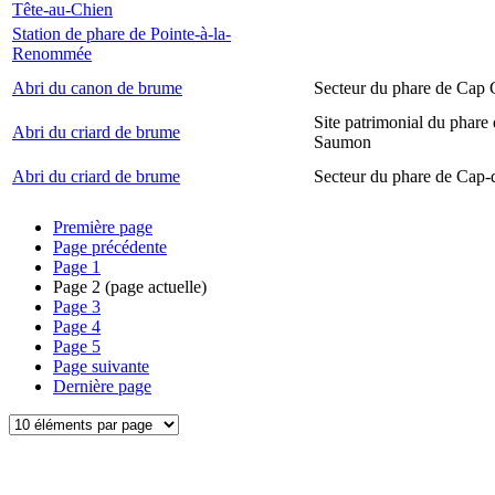
Tête-au-Chien
Station de phare de Pointe-à-la-
Renommée
Abri du canon de brume
Secteur du phare de Cap
Site patrimonial du phare
Abri du criard de brume
Saumon
Abri du criard de brume
Secteur du phare de Cap-
Première page
Page précédente
Page
1
Page
2
(page actuelle)
Page
3
Page
4
Page
5
Page suivante
Dernière page