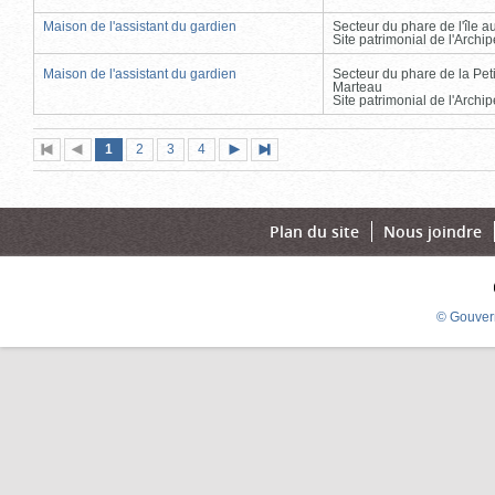
Maison de l'assistant du gardien
Secteur du phare de l'île 
Site patrimonial de l'Arch
Maison de l'assistant du gardien
Secteur du phare de la Peti
Marteau
Site patrimonial de l'Arch
Page
(page
Page
Page
Page
1
Première
2
Page
3
4
Page
Dernière
actuelle)
page
précédente
suivante
page
Plan du site
Nous joindre
© Gouver