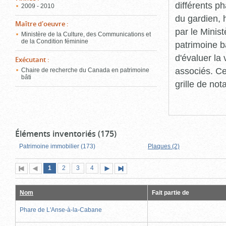
différents p
2009 - 2010
du gardien, 
Maître d'oeuvre
:
par le Minis
Ministère de la Culture, des Communications et
de la Condition féminine
patrimoine b
d'évaluer la
Exécutant
:
associés. Ce
Chaire de recherche du Canada en patrimoine
bâti
grille de not
Éléments inventoriés (175)
Patrimoine immobilier (173)
Plaques (2)
Page
(page
Page
Page
Page
1
Première
2
Page
3
4
Page
Dernière
actuelle)
page
précédente
suivante
page
Nom
Fait partie de
Phare de L'Anse-à-la-Cabane