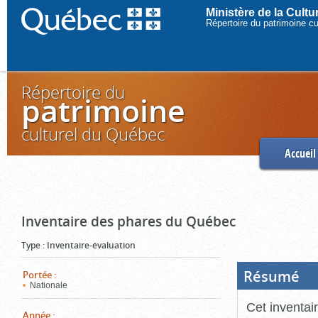
Ministère de la Cult
Répertoire du patrimoine c
Répertoire du
patrimoine
culturel du Québec
Accueil
Inventaire des phares du Québec
Type
:
Inventaire-évaluation
Résumé
(Boi
Portée
:
ouve
Nationale
cliq
pou
Cet inventai
ferm
Année
: