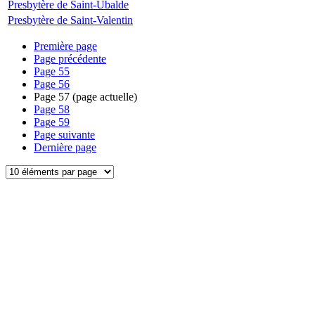
Presbytère de Saint-Ubalde
Presbytère de Saint-Valentin
Première page
Page précédente
Page
55
Page
56
Page
57
(page actuelle)
Page
58
Page
59
Page suivante
Dernière page