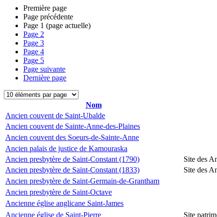
Première page
Page précédente
Page
1
(page actuelle)
Page
2
Page
3
Page
4
Page
5
Page suivante
Dernière page
Nom
Ancien couvent de Saint-Ubalde
Ancien couvent de Sainte-Anne-des-Plaines
Ancien couvent des Soeurs-de-Sainte-Anne
Ancien palais de justice de Kamouraska
Ancien presbytère de Saint-Constant (1790)
Site des A
Ancien presbytère de Saint-Constant (1833)
Site des A
Ancien presbytère de Saint-Germain-de-Grantham
Ancien presbytère de Saint-Octave
Ancienne église anglicane Saint-James
Ancienne église de Saint-Pierre
Site patrim