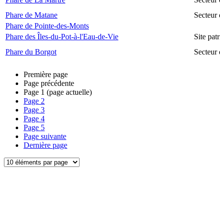
Phare de Matane
Secteur
Phare de Pointe-des-Monts
Phare des Îles-du-Pot-à-l'Eau-de-Vie
Site pat
Phare du Borgot
Secteur
Première page
Page précédente
Page
1
(page actuelle)
Page
2
Page
3
Page
4
Page
5
Page suivante
Dernière page