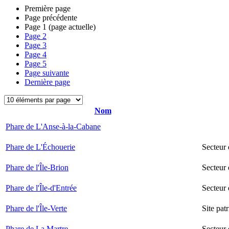
Première page
Page précédente
Page
1
(page actuelle)
Page
2
Page
3
Page
4
Page
5
Page suivante
Dernière page
Nom
Phare de L'Anse-à-la-Cabane
Phare de L'Échouerie
Secteur
Phare de l'Île-Brion
Secteur 
Phare de l'Île-d'Entrée
Secteur 
Phare de l'Île-Verte
Site pat
Phare de La Martre
Secteur 