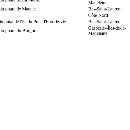
Madeleine
 du phare de Matane
Bas-Saint-Laurent
Côte-Nord
rimonial de l'île du Pot à l'Eau-de-vie
Bas-Saint-Laurent
Gaspésie--Îles-de-la-
 du phare du Borgot
Madeleine