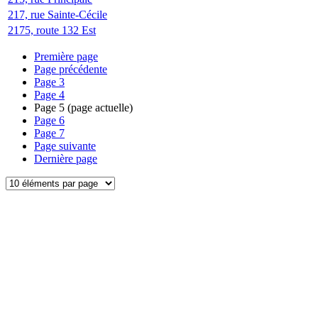
217, rue Sainte-Cécile
2175, route 132 Est
Première page
Page précédente
Page
3
Page
4
Page
5
(page actuelle)
Page
6
Page
7
Page suivante
Dernière page