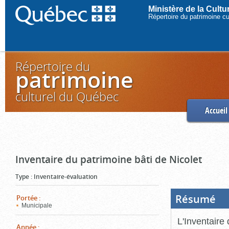
Ministère de la Cult
Répertoire du patrimoine c
Répertoire du
patrimoine
culturel du Québec
Accueil
Inventaire du patrimoine bâti de Nicolet
Type
:
Inventaire-évaluation
Résumé
(Boi
Portée
:
ouve
Municipale
cliq
pou
L'Inventaire 
ferm
Année
: