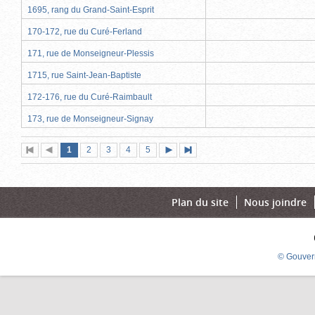
1695, rang du Grand-Saint-Esprit
170-172, rue du Curé-Ferland
171, rue de Monseigneur-Plessis
1715, rue Saint-Jean-Baptiste
172-176, rue du Curé-Raimbault
173, rue de Monseigneur-Signay
Page
(page
Page
Page
Page
Page
1
Première
2
Page
3
4
5
Page
Dernière
actuelle)
page
précédente
suivante
page
Plan du site
Nous joindre
© Gouver