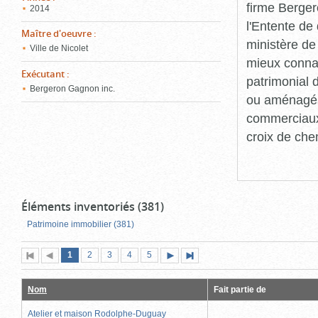
firme Berger
2014
l'Entente de 
Maître d'oeuvre
:
ministère de
Ville de Nicolet
mieux connaît
Exécutant
:
patrimonial d
Bergeron Gagnon inc.
ou aménagés 
commerciaux, 
croix de che
Éléments inventoriés (381)
Patrimoine immobilier (381)
Page
(page
Page
Page
Page
Page
1
Première
2
Page
3
4
5
Page
Dernière
actuelle)
page
précédente
suivante
page
Nom
Fait partie de
Atelier et maison Rodolphe-Duguay