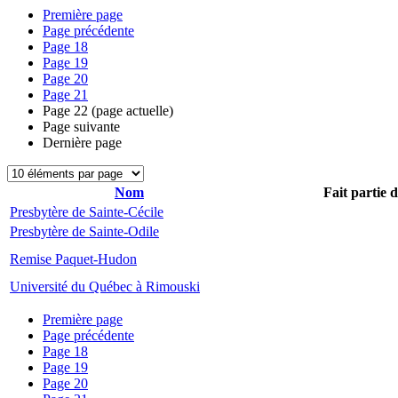
Première page
Page précédente
Page
18
Page
19
Page
20
Page
21
Page
22
(page actuelle)
Page suivante
Dernière page
Nom
Fait partie 
Presbytère de Sainte-Cécile
Presbytère de Sainte-Odile
Remise Paquet-Hudon
Université du Québec à Rimouski
Première page
Page précédente
Page
18
Page
19
Page
20