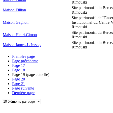
Rimouski
Site patrimonial du Berce
Maison Fillion
Rimouski
Site patrimonial de l'Ens
Maison Gagnon
Institutionnel-du-Centre-V
Rimouski
Site patrimonial du Berce
Maison Henri-Cimon
Rimouski
Site patrimonial du Berce
Maison James-J.-Jessop
Rimouski
Première page
Page précédente
Page
17
Page
18
Page
19
(page actuelle)
Page
20
Page
21
Page suivante
Dernière page