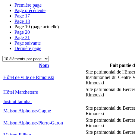
Première page
Page précédente
Page
17
Page
18
Page
19
(page actuelle)
Page
20
Page
21
Page suivante
Dernière page
Nom
Fait partie 
Site patrimonial de l'Ens
Hôtel de ville de Rimouski
Institutionnel-du-Centre-V
Rimouski
Site patrimonial du Berce
Hôtel Marcheterre
Rimouski
Institut familial
Site patrimonial du Berce
Maison Alphonse-Gagné
Rimouski
Site patrimonial du Berce
Maison Alphonse-Pierre-Garon
Rimouski
Site patrimonial du Berce
Maison Fillion