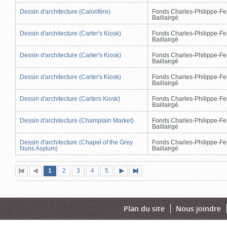
Dessin d'architecture (Calorifère)
Fonds Charles-Philippe-Fe
Baillairgé
Dessin d'architecture (Carter's Kiosk)
Fonds Charles-Philippe-Fe
Baillairgé
Dessin d'architecture (Carter's Kiosk)
Fonds Charles-Philippe-Fe
Baillairgé
Dessin d'architecture (Carter's Kiosk)
Fonds Charles-Philippe-Fe
Baillairgé
Dessin d'architecture (Carters Kiosk)
Fonds Charles-Philippe-Fe
Baillairgé
Dessin d'architecture (Champlain Market)
Fonds Charles-Philippe-Fe
Baillairgé
Dessin d'architecture (Chapel of the Grey
Fonds Charles-Philippe-Fe
Nuns Asylum)
Baillairgé
Page
(page
Page
Page
Page
Page
1
Première
2
Page
3
4
5
Page
Dernière
actuelle)
page
précédente
suivante
page
Plan du site
Nous joindre