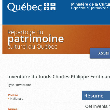
Ministère de la Cult
Répertoire du patrimoine c
Répertoire du
patrimoine
culturel du Québec
Accueil
Inventaire du fonds Charles-Philippe-Ferdinan
Type
:
Inventaire
Résumé
(Boi
Portée
:
ouve
Nationale
cliq
pou
Cet inventai
ferm
Année
: