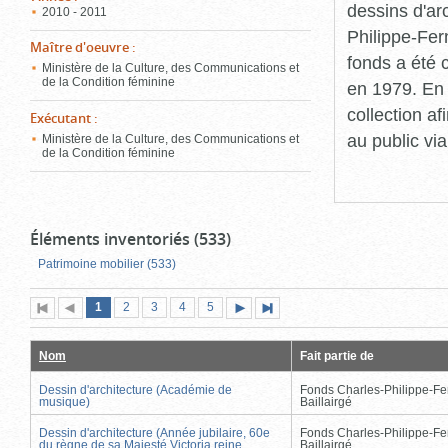
dessins d'ar
2010 - 2011
Philippe-Fer
Maître d'oeuvre
:
fonds a été c
Ministère de la Culture, des Communications et
de la Condition féminine
en 1979. En 
collection a
Exécutant
:
au public vi
Ministère de la Culture, des Communications et
de la Condition féminine
Éléments inventoriés (533)
Patrimoine mobilier (533)
Page
(page
Page
Page
Page
Page
1
Première
2
Page
3
4
5
Page
Dernière
actuelle)
page
précédente
suivante
page
Nom
Fait partie de
Dessin d'architecture (Académie de
Fonds Charles-Philippe-Fe
musique)
Baillairgé
Dessin d'architecture (Année jubilaire, 60e
Fonds Charles-Philippe-Fe
du règne de sa Majesté Victoria reine
Baillairgé