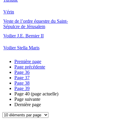
Vérin
Veste de l’ordre équestre du Saint-
Sépulcre de Jérusalem
Voilier J.E. Bernier II
Voilier Stella Maris
Première page
Page précédente
Page
36
Page
37
Page
38
Page
39
Page
40
(page actuelle)
Page suivante
Dernière page