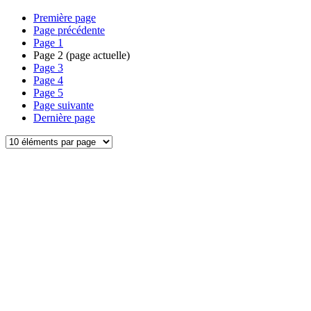
Première page
Page précédente
Page
1
Page
2
(page actuelle)
Page
3
Page
4
Page
5
Page suivante
Dernière page