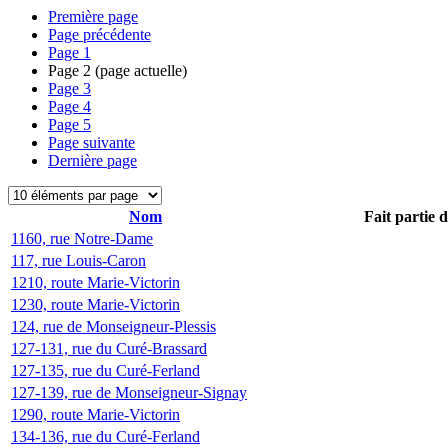
Première page
Page précédente
Page
1
Page
2
(page actuelle)
Page
3
Page
4
Page
5
Page suivante
Dernière page
Nom
Fait partie 
1160, rue Notre-Dame
117, rue Louis-Caron
1210, route Marie-Victorin
1230, route Marie-Victorin
124, rue de Monseigneur-Plessis
127-131, rue du Curé-Brassard
127-135, rue du Curé-Ferland
127-139, rue de Monseigneur-Signay
1290, route Marie-Victorin
134-136, rue du Curé-Ferland