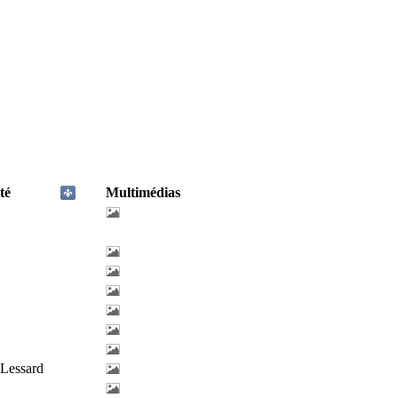
té
Multimédias
-Lessard