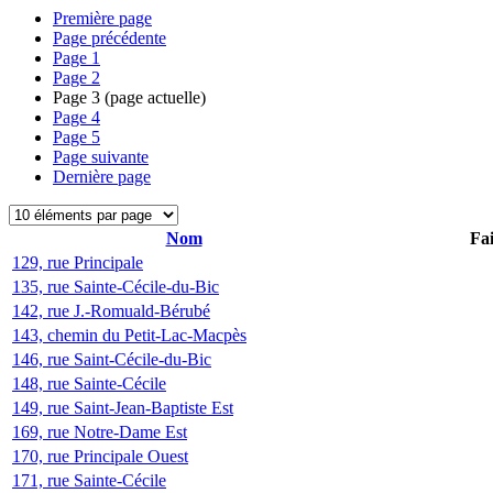
Première page
Page précédente
Page
1
Page
2
Page
3
(page actuelle)
Page
4
Page
5
Page suivante
Dernière page
Nom
Fai
129, rue Principale
135, rue Sainte-Cécile-du-Bic
142, rue J.-Romuald-Bérubé
143, chemin du Petit-Lac-Macpès
146, rue Saint-Cécile-du-Bic
148, rue Sainte-Cécile
149, rue Saint-Jean-Baptiste Est
169, rue Notre-Dame Est
170, rue Principale Ouest
171, rue Sainte-Cécile