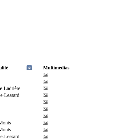
lité
Multimédias
e-Ladrière
de-Lessard
-Monts
-Monts
de-Lessard