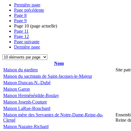
Première page
Page précédente
Page
8
Page
9
Page
10
(page actuelle)
Page
11
Page
12
Page suivante
Dernière page
Nom
Maison du gardien
Site pa
Maison du sacristain de Saint-Jacques-le-Majeur
Maison Duncan-N.-Dubé
Maison Garon
Maison Herménégilde-Boulay
Maison Joseph-Couture
Maison LaRue-Bouchard
Maison mère des Servantes de Notre-Dame-Reine-du-
Ensembl
Clergé
Reine d
Maison Nazaire-Richard