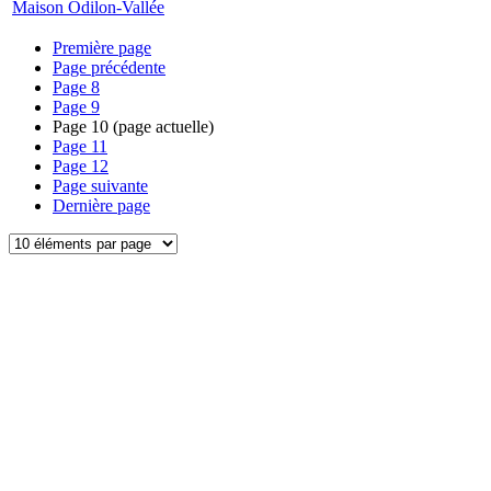
Maison Odilon-Vallée
Première page
Page précédente
Page
8
Page
9
Page
10
(page actuelle)
Page
11
Page
12
Page suivante
Dernière page