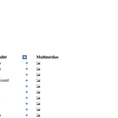
lité
Multimédias
n
n
Grand
e
n