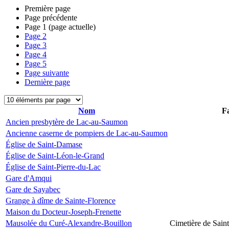
Première page
Page précédente
Page
1
(page actuelle)
Page
2
Page
3
Page
4
Page
5
Page suivante
Dernière page
Nom
Fa
Ancien presbytère de Lac-au-Saumon
Ancienne caserne de pompiers de Lac-au-Saumon
Église de Saint-Damase
Église de Saint-Léon-le-Grand
Église de Saint-Pierre-du-Lac
Gare d'Amqui
Gare de Sayabec
Grange à dîme de Sainte-Florence
Maison du Docteur-Joseph-Frenette
Mausolée du Curé-Alexandre-Bouillon
Cimetière de Sain