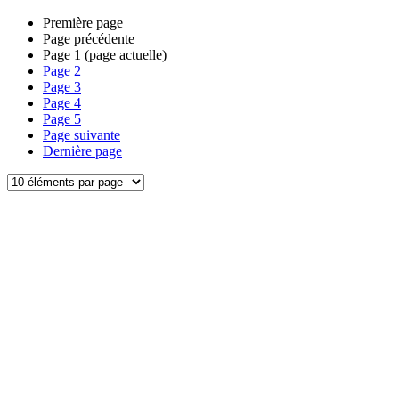
Première page
Page précédente
Page
1
(page actuelle)
Page
2
Page
3
Page
4
Page
5
Page suivante
Dernière page