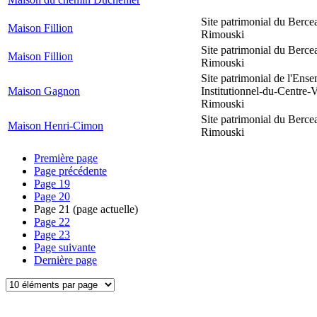
Site patrimonial du Berce
Maison Fillion
Rimouski
Site patrimonial du Berce
Maison Fillion
Rimouski
Site patrimonial de l'Ens
Maison Gagnon
Institutionnel-du-Centre-V
Rimouski
Site patrimonial du Berce
Maison Henri-Cimon
Rimouski
Première page
Page précédente
Page
19
Page
20
Page
21
(page actuelle)
Page
22
Page
23
Page suivante
Dernière page