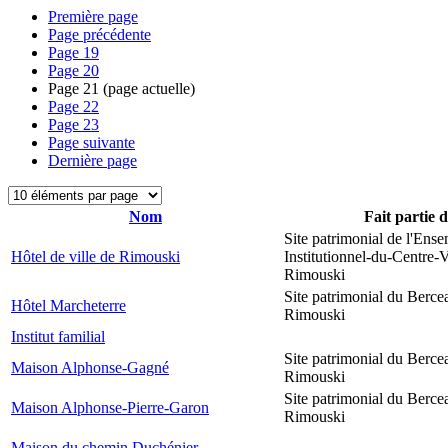
Première page
Page précédente
Page
19
Page
20
Page
21
(page actuelle)
Page
22
Page
23
Page suivante
Dernière page
Nom
Fait partie 
Site patrimonial de l'Ens
Hôtel de ville de Rimouski
Institutionnel-du-Centre-V
Rimouski
Site patrimonial du Berce
Hôtel Marcheterre
Rimouski
Institut familial
Site patrimonial du Berce
Maison Alphonse-Gagné
Rimouski
Site patrimonial du Berce
Maison Alphonse-Pierre-Garon
Rimouski
Maison du chemin Duchénier