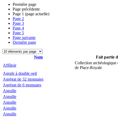
Première page
Page précédente
Page
1
(page actuelle)
Page
2
Page
3
Page
4
Page
5
Page suivante
Dernière page
Nom
Fait partie 
Collection archéologique 
Affûtoir
de Place-Royale
Agrafe à double oeil
Agrégat de 32 monnaies
Agrégat de 6 monnaies
Aiguille
Aiguille
Aiguille
Aiguille
Aiguille