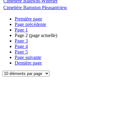
Cimetière Baldwin-Wheeler
Cimetière Barnston Pleasantview
Première page
Page précédente
Page
1
Page
2
(page actuelle)
Page
3
Page
4
Page
5
Page suivante
Dernière page