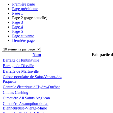
Première page
Page précédente
Page
1
Page
2
(page actuelle)
Page
3
Page
4
Page
5
Page suivante
Dernière page
Nom
Fait partie 
Barrage d'Huntingville
Barrage de Dixville
Barrage de Martinville
Caisse populaire de Saint-Venant-de-
Paquette
Centrale électrique d'Hydro-Québec
Chutes Cushing
Cimetière All Saints Anglican
Cimetière Assomption-de-la-
Bienheureuse-Vierge-Marie