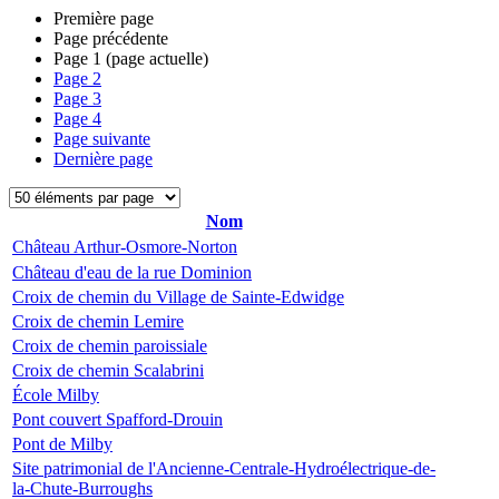
Première page
Page précédente
Page
1
(page actuelle)
Page
2
Page
3
Page
4
Page suivante
Dernière page
Nom
Château Arthur-Osmore-Norton
Château d'eau de la rue Dominion
Croix de chemin du Village de Sainte-Edwidge
Croix de chemin Lemire
Croix de chemin paroissiale
Croix de chemin Scalabrini
École Milby
Pont couvert Spafford-Drouin
Pont de Milby
Site patrimonial de l'Ancienne-Centrale-Hydroélectrique-de-
la-Chute-Burroughs