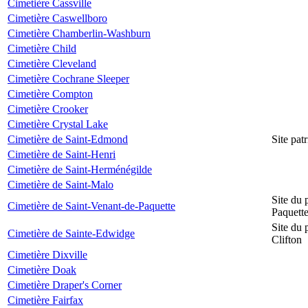
Cimetière Cassville
Cimetière Caswellboro
Cimetière Chamberlin-Washburn
Cimetière Child
Cimetière Cleveland
Cimetière Cochrane Sleeper
Cimetière Compton
Cimetière Crooker
Cimetière Crystal Lake
Cimetière de Saint-Edmond
Site pat
Cimetière de Saint-Henri
Cimetière de Saint-Herménégilde
Cimetière de Saint-Malo
Site du 
Cimetière de Saint-Venant-de-Paquette
Paquett
Site du 
Cimetière de Sainte-Edwidge
Clifton
Cimetière Dixville
Cimetière Doak
Cimetière Draper's Corner
Cimetière Fairfax