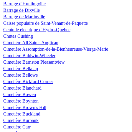
Barrage d'Huntingville
Barrage de Dixville
Barrage de Martinville
Caisse populaire de Saint-Venant-de-Paquette
Centrale électrique d'Hydro-Québec
Chutes Cushing
Cimetière All Saints Anglican
Cimetière Assomption-de-la-Bienheureuse-Vierge-Marie
Cimetière Baldwin-Wheeler
Cimetière Barnston Pleasantview
Cimetière Belknap
Cimetière Bellows
Cimetière Bickford Corner
Cimetière Blanchard
Cimetière Bowen
Cimetière Boynton
Cimetière Brown's Hill
Cimetière Buckland
Cimetière Burbank
Cimetière Carr