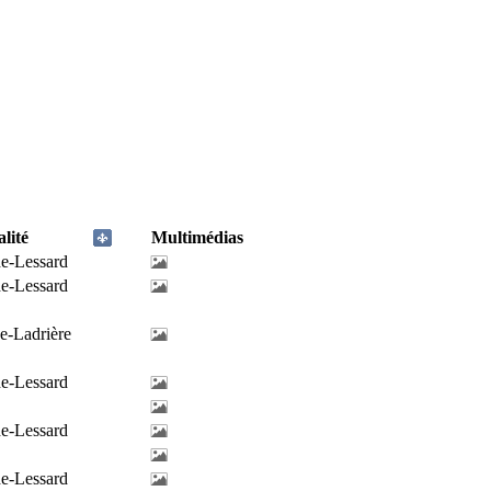
lité
Multimédias
de-Lessard
de-Lessard
e-Ladrière
de-Lessard
de-Lessard
de-Lessard