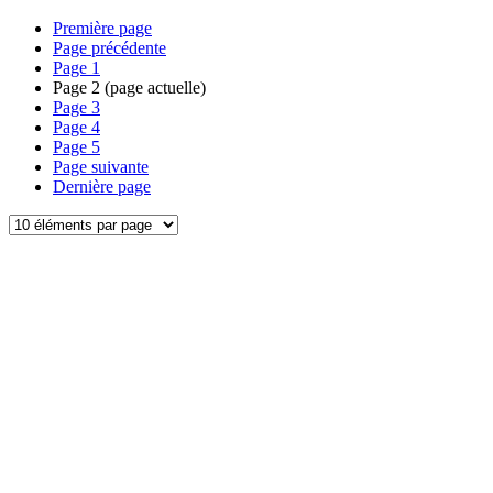
Première page
Page précédente
Page
1
Page
2
(page actuelle)
Page
3
Page
4
Page
5
Page suivante
Dernière page