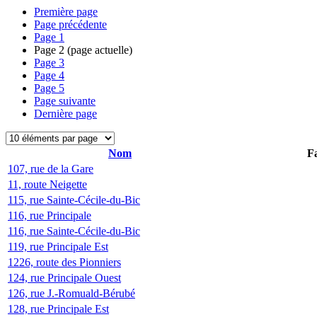
Première page
Page précédente
Page
1
Page
2
(page actuelle)
Page
3
Page
4
Page
5
Page suivante
Dernière page
Nom
Fa
107, rue de la Gare
11, route Neigette
115, rue Sainte-Cécile-du-Bic
116, rue Principale
116, rue Sainte-Cécile-du-Bic
119, rue Principale Est
1226, route des Pionniers
124, rue Principale Ouest
126, rue J.-Romuald-Bérubé
128, rue Principale Est