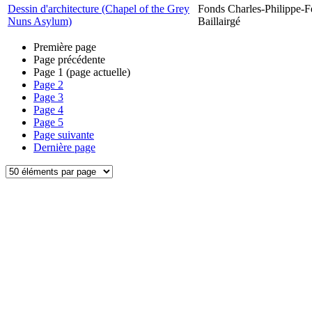
Dessin d'architecture (Chapel of the Grey
Fonds Charles-Philippe-F
Nuns Asylum)
Baillairgé
Première page
Page précédente
Page
1
(page actuelle)
Page
2
Page
3
Page
4
Page
5
Page suivante
Dernière page