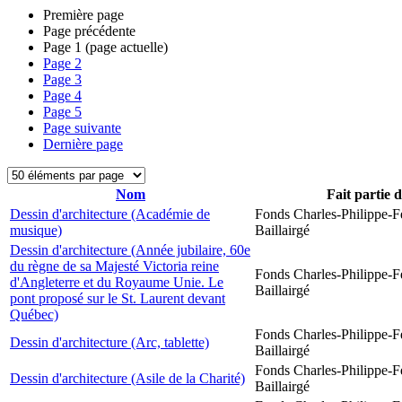
Première page
Page précédente
Page
1
(page actuelle)
Page
2
Page
3
Page
4
Page
5
Page suivante
Dernière page
Nom
Fait partie 
Dessin d'architecture (Académie de
Fonds Charles-Philippe-F
musique)
Baillairgé
Dessin d'architecture (Année jubilaire, 60e
du règne de sa Majesté Victoria reine
Fonds Charles-Philippe-F
d'Angleterre et du Royaume Unie. Le
Baillairgé
pont proposé sur le St. Laurent devant
Québec)
Fonds Charles-Philippe-F
Dessin d'architecture (Arc, tablette)
Baillairgé
Fonds Charles-Philippe-F
Dessin d'architecture (Asile de la Charité)
Baillairgé