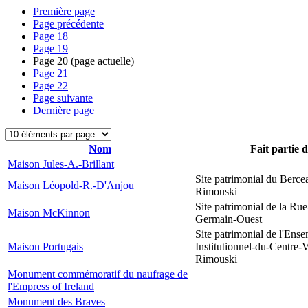
Première page
Page précédente
Page
18
Page
19
Page
20
(page actuelle)
Page
21
Page
22
Page suivante
Dernière page
Nom
Fait partie 
Maison Jules-A.-Brillant
Site patrimonial du Berce
Maison Léopold-R.-D'Anjou
Rimouski
Site patrimonial de la Rue
Maison McKinnon
Germain-Ouest
Site patrimonial de l'Ens
Maison Portugais
Institutionnel-du-Centre-V
Rimouski
Monument commémoratif du naufrage de
l'Empress of Ireland
Monument des Braves