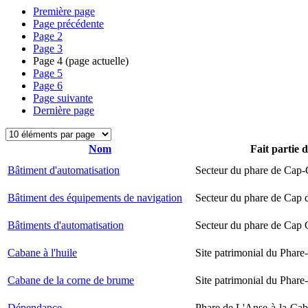
Première page
Page précédente
Page
2
Page
3
Page
4
(page actuelle)
Page
5
Page
6
Page suivante
Dernière page
Nom
Fait partie 
Bâtiment d'automatisation
Secteur du phare de Cap-
Bâtiment des équipements de navigation
Secteur du phare de Cap 
Bâtiments d'automatisation
Secteur du phare de Cap
Cabane à l'huile
Site patrimonial du Phare-
Cabane de la corne de brume
Site patrimonial du Phare-
Dépendance
Phare de L'Anse-à-la-Ca