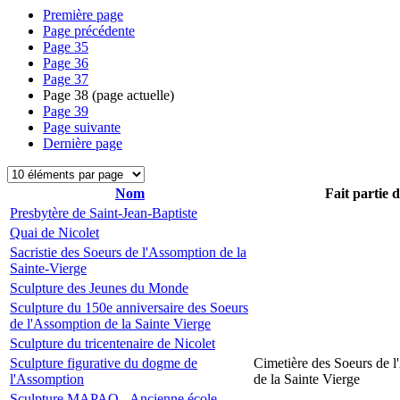
Première page
Page précédente
Page
35
Page
36
Page
37
Page
38
(page actuelle)
Page
39
Page suivante
Dernière page
Nom
Fait partie 
Presbytère de Saint-Jean-Baptiste
Quai de Nicolet
Sacristie des Soeurs de l'Assomption de la
Sainte-Vierge
Sculpture des Jeunes du Monde
Sculpture du 150e anniversaire des Soeurs
de l'Assomption de la Sainte Vierge
Sculpture du tricentenaire de Nicolet
Sculpture figurative du dogme de
Cimetière des Soeurs de 
l'Assomption
de la Sainte Vierge
Sculpture MAPAQ - Ancienne école