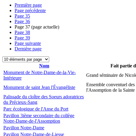
Première page
Page précédente
Page
35
Page
36
Page
37
(page actuelle)
Page
38
Page
39
Page suivante
Dernière page
Nom
Fait partie 
Monument de Notre-Dame-de-la-Vie-
Grand séminaire de Nicol
Intérieure
Ensemble conventuel des
Monument de saint Jean l'Évangéliste
l'Assomption de la Sainte
Palissade du cloître des Soeurs adoratrices
du Précieux-Sang
Parc écologique de l'Anse du Port
Pavillon 3ième secondaire du collège
Notre-Dame-de-l'Assomption
Pavillon Notre-Dame
Pavillon Notre-Dame-de-Liesse