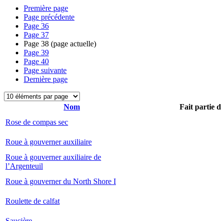
Première page
Page précédente
Page
36
Page
37
Page
38
(page actuelle)
Page
39
Page
40
Page suivante
Dernière page
Nom
Fait partie 
Rose de compas sec
Roue à gouverner auxiliaire
Roue à gouverner auxiliaire de
l’Argenteuil
Roue à gouverner du North Shore I
Roulette de calfat
Saucière